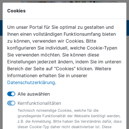
Cookies
Um unser Portal für Sie optimal zu gestalten und
Navigation ein-/ausblenden
Anm
Menü
Ihnen einen vollständigen Funktionsumfang bieten
zu können, verwenden wir Cookies. Bitte
Mitteilung der steuerlichen
konfigurieren Sie individuell, welche Cookie-Typen
Identifikationsnummer
Sie verwenden möchten. Sie können diese
Einstellungen jederzeit ändern, indem Sie im unteren
Bereich der Seite auf "Cookies" klicken. Weitere
Anmeldung erforderlich
Informationen erhalten Sie in unserer
Dieser Dienst steht ausschließlich
Datenschutzerklärung
.
natürlichen Personen zur Verfügung. Bitte
Alle auswählen
melden Sie sich mit einem zentralen
Nutzerkonto (
BundID
) an.
Kernfunktionalitäten
Technisch notwendige Cookies, welche für die
grundlegende Funktionalität der Webseite benötigt werden,
z.B. die Anmeldung. Bitte haben Sie Verständnis dafür, dass
Informationen zur Dienstleistung
dieser Cookie-Typ daher nicht deaktivierbar ist. Diese