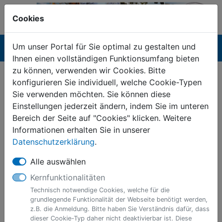
Cookies
Um unser Portal für Sie optimal zu gestalten und
Navigation ein-/ausblenden
Anm
Menü
Ihnen einen vollständigen Funktionsumfang bieten
zu können, verwenden wir Cookies. Bitte
Allgemeine Sondernutzung
konfigurieren Sie individuell, welche Cookie-Typen
Sie verwenden möchten. Sie können diese
Einstellungen jederzeit ändern, indem Sie im unteren
Anmeldung erforderlich
Bereich der Seite auf "Cookies" klicken. Weitere
Dieser Dienst steht ausschließlich
Informationen erhalten Sie in unserer
natürlichen Personen zur Verfügung. Bitte
Datenschutzerklärung
.
melden Sie sich mit einem zentralen
Nutzerkonto (
BundID
) an.
Alle auswählen
Kernfunktionalitäten
Technisch notwendige Cookies, welche für die
Informationen zur Dienstleistung
grundlegende Funktionalität der Webseite benötigt werden,
z.B. die Anmeldung. Bitte haben Sie Verständnis dafür, dass
dieser Cookie-Typ daher nicht deaktivierbar ist. Diese