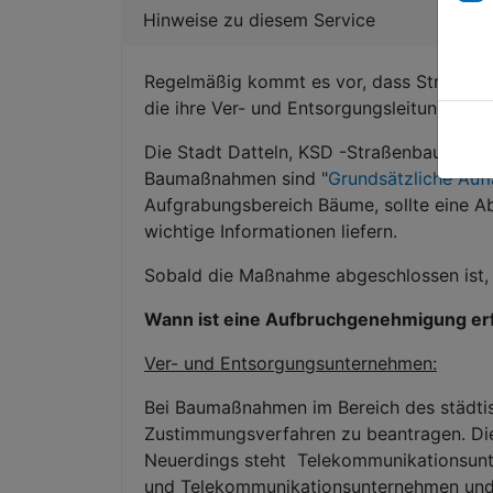
Hinweise zu diesem Service
Regelmäßig kommt es vor, dass Straßen 
die ihre Ver- und Entsorgungsleitungen ve
Die Stadt Datteln, KSD -Straßenbau-, als
Baumaßnahmen sind "
Grundsätzliche Auf
Aufgrabungsbereich Bäume, sollte eine A
wichtige Informationen liefern.
Sobald die Maßnahme abgeschlossen ist, z
Wann ist eine Aufbruchgenehmigung erf
Ver- und Entsorgungsunternehmen:
Bei Baumaßnahmen im Bereich des städtis
Zustimmungsverfahren zu beantragen. Dies
Neuerdings steht Telekommunikationsunte
und Telekommunikationsunternehmen und b