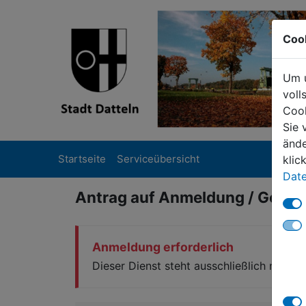
Coo
Um u
voll
Cook
Sie 
ände
Startseite
Serviceübersicht
klic
Date
Antrag auf Anmeldung / Gene
Anmeldung erforderlich
Dieser Dienst steht ausschließlich natür