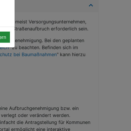
ind es meist Versorgungsunternehmen,
n ein Straßenaufbruch erforderlich sein.
ern
Aufbruchgenehmigung. Bei den geplanten
eich
" zu beachten. Befinden sich im
schutz bei Baumaßnahmen
" kann hierzu
 eine Aufbruchgenehmigung bzw. ein
 verlegt oder verändert werden.
infacht die Antragstellung für Kommunen
al ermöglicht eine interaktive