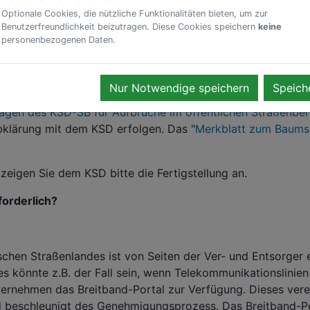
Optionale Cookies, die nützliche Funktionalitäten bieten, um zur
Benutzerfreundlichkeit beizutragen. Diese Cookies speichern
keine
personenbezogenen Daten.
oder Gehwege aufgebrochen werden müssen. In der Regel s
rlegen. Aber auch für Privatpersonen kann in manchen Fälle
Nur Notwendige speichern
Speich
 Straßenbaulastträger ist zuständig für die Erteilung der 
lagen des KSD-SB für Aufbrüche im öffentlichen Straßenber
bklärung mit dem KSD erfolgen. Das "
Merkblatt zum Baum
eigen Sie dem KSD bitte die Fertigstellung an.
orderlich?
chen Straßenlandes ist von Seiten der Ver- und Entsorger
 könnte z.B. der Fall sein, wenn Telekommunikationslinien
rnehmen das Breitband-Portal zur Verfügung. Dieses vere
eschleunigt des Genehmigungsprozess. Das Breitband-Port