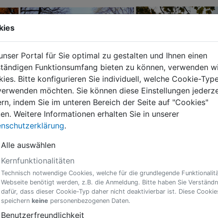
kies
nser Portal für Sie optimal zu gestalten und Ihnen einen
ständigen Funktionsumfang bieten zu können, verwenden wi
ies. Bitte konfigurieren Sie individuell, welche Cookie-Typ
verwenden möchten. Sie können diese Einstellungen jederze
rn, indem Sie im unteren Bereich der Seite auf "Cookies"
ken. Weitere Informationen erhalten Sie in unserer
nschutzerklärung
.
hmigung von Straßenaufbrüchen
Alle auswählen
Kernfunktionalitäten
Technisch notwendige Cookies, welche für die grundlegende Funktionalitä
Webseite benötigt werden, z.B. die Anmeldung. Bitte haben Sie Verständn
lichen Personen zur Verfügung. Bitte melden Sie sich mit ei
dafür, dass dieser Cookie-Typ daher nicht deaktivierbar ist. Diese Cookie
speichern
keine
personenbezogenen Daten.
Benutzerfreundlichkeit