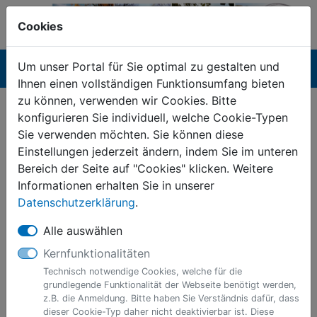
Cookies
Um unser Portal für Sie optimal zu gestalten und
Navigation ein-/ausblenden
Anm
Menü
Ihnen einen vollständigen Funktionsumfang bieten
zu können, verwenden wir Cookies. Bitte
Vollmacht zur Abholung eines
konfigurieren Sie individuell, welche Cookie-Typen
Ausweises / Passes oder
Sie verwenden möchten. Sie können diese
sonstiger Unterlagen
Einstellungen jederzeit ändern, indem Sie im unteren
Bereich der Seite auf "Cookies" klicken. Weitere
Informationen zur Dienstleistung
Informationen erhalten Sie in unserer
Datenschutzerklärung
.
Wichtige Information:
Alle auswählen
Seit 1. Mai 2025 können Sie ausschließlich
Kernfunktionalitäten
digitale Lichtbilder (vom Fotografen bzw.
Technisch notwendige Cookies, welche für die
Anfertigung im Bürgerbüro der Stadt
grundlegende Funktionalität der Webseite benötigt werden,
Datteln) vorlegen, wenn Sie einen
z.B. die Anmeldung. Bitte haben Sie Verständnis dafür, dass
Personalausweis oder Reisepass
dieser Cookie-Typ daher nicht deaktivierbar ist. Diese