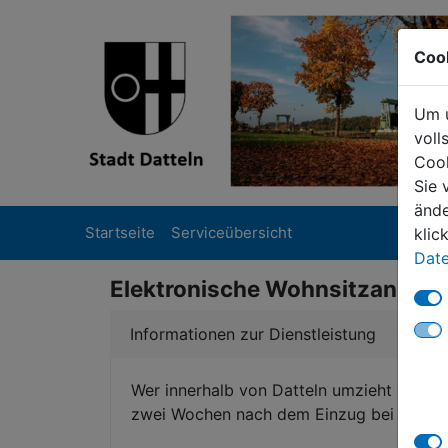
Coo
Um u
voll
Cook
Sie 
ände
Startseite
Serviceübersicht
klic
Date
Elektronische Wohnsitzanmel
Informationen zur Dienstleistung
Wer innerhalb von Datteln umzieht oder a
zwei Wochen nach dem Einzug bei der M