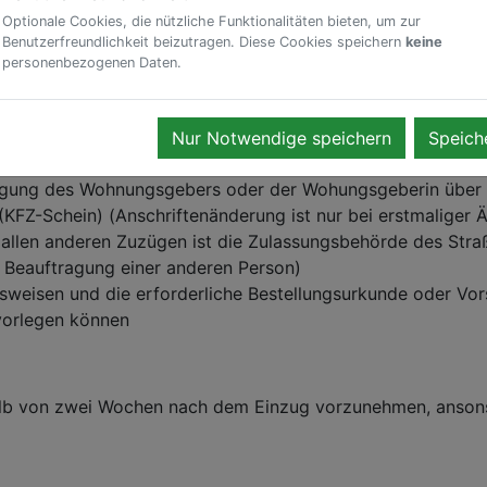
en werden. Sollte dies nicht möglich sein, besteht die M
Optionale Cookies, die nützliche Funktionalitäten bieten, um zur
Benutzerfreundlichkeit beizutragen. Diese Cookies speichern
keine
personenbezogenen Daten.
Nur Notwendige speichern
Speich
matpässe von allen umzumeldenden Personen
igung des Wohnungsgebers oder der Wohungsgeberin über 
 (KFZ-Schein) (Anschriftenänderung ist nur bei erstmalige
 allen anderen Zuzügen ist die Zulassungsbehörde des Stra
i Beauftragung einer anderen Person)
sweisen und die erforderliche Bestellungsurkunde oder Vo
 vorlegen können
alb von zwei Wochen nach dem Einzug vorzunehmen, ansons