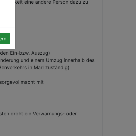
öglichkeit eine andere Person dazu zu
ern
den Ein-bzw. Auszug)
r Änderung und einem Umzug innerhalb des
ßenverkehrs in Marl zuständig)
rsorgevollmacht mit
ten droht ein Verwarnungs- oder