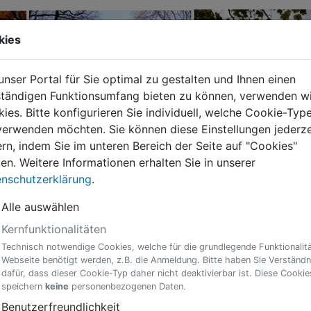
kies
nser Portal für Sie optimal zu gestalten und Ihnen einen
ständigen Funktionsumfang bieten zu können, verwenden wi
ies. Bitte konfigurieren Sie individuell, welche Cookie-Typ
verwenden möchten. Sie können diese Einstellungen jederze
rn, indem Sie im unteren Bereich der Seite auf "Cookies"
ken. Weitere Informationen erhalten Sie in unserer
nschutzerklärung
.
dung
Alle auswählen
Kernfunktionalitäten
Technisch notwendige Cookies, welche für die grundlegende Funktionalitä
Webseite benötigt werden, z.B. die Anmeldung. Bitte haben Sie Verständn
us einer anderen deutschen Stadt eine neue Wohnung in Dat
dafür, dass dieser Cookie-Typ daher nicht deaktivierbar ist. Diese Cookie
eldebehörde ummelden.
speichern
keine
personenbezogenen Daten.
Benutzerfreundlichkeit