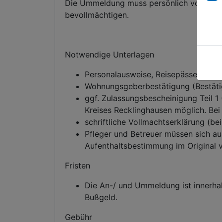
Die Ummeldung muss persönlich vorgenomm
bevollmächtigen.
Notwendige Unterlagen
Personalausweise, Reisepässe, Hei
Wohnungsgeberbestätigung (Bestät
ggf. Zulassungsbescheinigung Teil 1
Kreises Recklinghausen möglich. Bei
schriftliche Vollmachtserklärung (be
Pfleger und Betreuer müssen sich au
Aufenthaltsbestimmung im Original
Fristen
Die An-/ und Ummeldung ist innerh
Bußgeld.
Gebühr