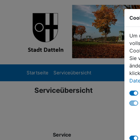
Coo
Um u
voll
Cook
Sie 
ände
Startseite
Serviceübersicht
klic
Date
Serviceübersicht
Service