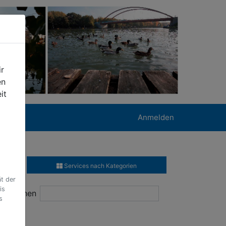
r
en
it
Anmelden
Services nach Kategorien
t der
is
Suchen
s