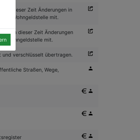
it in dieser Zeit Änderungen in
se der Wohngeldstelle mit.
reten in dieser Zeit Änderungen
hrer Wohngeldstelle mit.
ern
t und verschlüsselt übertragen.
ffentliche Straßen, Wege,
sregister